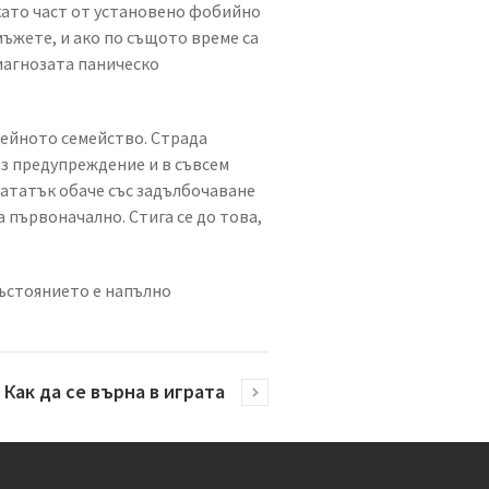
като част от установено фобийно
мъжете, и ако по същото време са
иагнозата паническо
нейното семейство. Страда
ез предупреждение и в съвсем
нататък обаче със задълбочаване
а първоначално. Стига се до това,
Състоянието е напълно
Как да се върна в играта