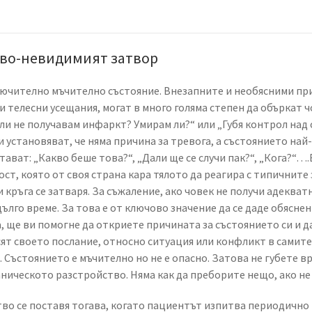
тво-невидимият затвор
ючително мъчително състояние. Внезапните и необясними при
 телесни усещания, могат в много голяма степен да объркат ч
али не получавам инфаркт? Умирам ли?“ или „Губя контрол над 
и установяват, че няма причина за тревога, а състоянието на
тават: „Какво беше това?“, „Дали ще се случи пак?“, „Кога?“…
т, която от своя страна кара тялото да реагира с типичните 
 кръга се затваря. За съжаление, ако човек не получи адекват
дълго време. За това е от ключово значение да се даде обясн
 ще ви помогне да откриете причината за състоянието си и д
сят своето послание, относно ситуация или конфликт в самите 
 Състоянието е мъчително но не е опасно. Затова не губете вр
ническото разстройство. Няма как да преборите нещо, ако не
во се поставя тогава, когато пациентът изпитва периодично