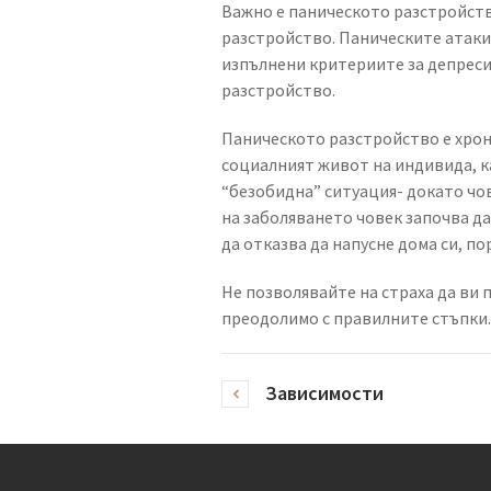
Важно е паническото разстройств
разстройство. Паническите атаки 
изпълнени критериите за депреси
разстройство.
Паническото разстройство е хрони
социалният живот на индивида, к
“безобидна” ситуация- докато чо
на заболяването човек започва да
да отказва да напусне дома си, по
Не позволявайте на страха да ви 
преодолимо с правилните стъпки.
Зависимости