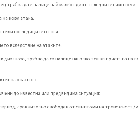
сец трябва да е налице най малко един от следните симптоми:
 на нова атака.
та или последиците от нея.
ето вследствие на атаките.
ази диагноза, трябва да са налице няколко тежки пристъпа на
ективна опасност;
ничени до известна или предвидима ситуация;
период, сравнително свободен от симптоми на тревожност /м