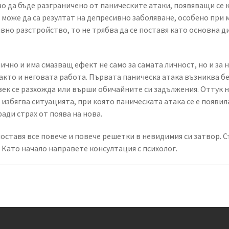
о да бъде разграничено от паническите атаки, появяващи се 
може да са резултат на депресивно заболяване, особено при 
вно разстройство, то не трябва да се поставя като основна д
чно и има смазващ ефект не само за самата личност, но и за 
акто и неговата работа. Първата паническа атака възниква б
век се разхожда или върши обичайните си задължения. Оттук 
 избягва ситуацията, при която паническата атака се е появил
ради страх от поява на нова.
поставя все повече и повече решетки в невидимия си затвор. 
 Като начало направете консултация с психолог.