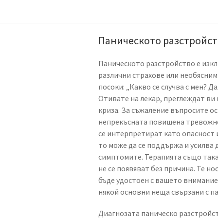
Паническото разстройс
Паническото разстройство е изкл
различни страхове или необясними
посоки: „Какво се случва с мен? Д
Отивате на лекар, преглеждат ви 
криза. За съжаление въпросите ос
непрекъсната повишена тревожнос
се интерпретират като опасност и
то може да се поддържа и усилва 
симптомите. Терапията също така,
не се появяват без причина. Те но
бъде удостоен с вашето внимание.
някой основни неща свързани с па
Диагнозата паническо разстройст