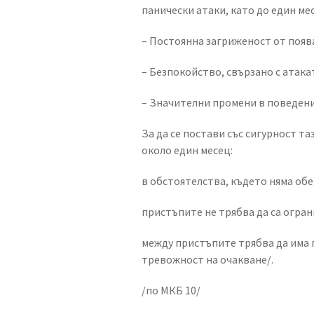
панически атаки, като до един ме
– Постоянна загриженост от поява
– Безпокойство, свързано с атака
– Значителни промени в поведени
За да се постави със сигурност т
около един месец:
в обстоятелства, където няма об
пристъпите не трябва да са огра
между пристъпите трябва да има 
тревожност на очакване/.
/по МКБ 10/