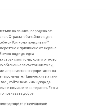
стъпи на паника, породена от
овек. Страхът обичайно е в две
себе си !Сигурно полудявам?“.
й-вероятно е причинено от нервна
.Всичко води до една
за страх симптоми, които отново
но обяснение за състоянието си,
ение и правилна интерпретация на
а я промените. Паническите атаки
вас , който вече има нужда да
еме и помислете за терапия. Ето и
 го познавате добре.
 повтарящи се и неочаквани