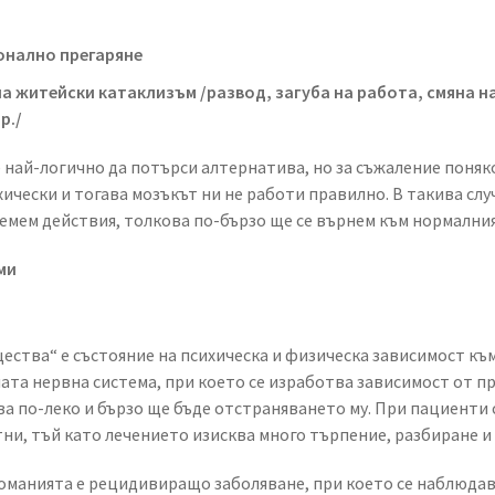
онално прегаряне
а житейски катаклизъм /развод, загуба на работа, смяна н
р./
е най-логично да потърси алтернатива, но за съжаление поняк
ически и тогава мозъкът ни не работи правилно. В такива сл
мем действия, толкова по-бързо ще се върнем към нормалния
ми
ства“ е състояние на психическа и физическа зависимост към
ата нервна система, при което се изработва зависимост от п
ва по-леко и бързо ще бъде отстраняването му. При пациенти 
тни, тъй като лечението изисква много търпение, разбиране и
команията е рецидивиращо заболяване, при което се наблюда