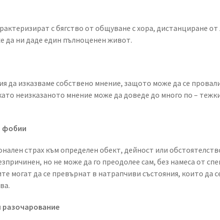
рактеризират с бягство от общуване с хора, дистанциране от
же да ни даде един пълноценен живот.
ия да изказваме собствено мнение, защото може да се провали
 като неизказаното мнение може да доведе до много по – тежк
и фобии
онален страх към определен обект, дейност или обстоятелство
зпричинен, но не може да го преодолее сам, без намеса от сп
те могат да се превърнат в натрапчиви състояния, които да с
ва.
 и разочарование