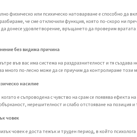
илно физическо или психическо натоварване е способно да вк
разбираме, че сме отключили функция, която по-скоро ни преч
 да донесе удовлетворение, връщането да проверим вратата з
знение без видима причина
 вътре във вас има система на раздразнителност и тя създава 
ва много по-лесно може да се приучим да контролираме този 
изическо насилие
 когато е съпроводена с чувство на срам се появява ефекта н
бърканост, нерешителност и слабо отстояване на позиция и т
ък човек
изък човек е доста тежък и труден период, в който психолога