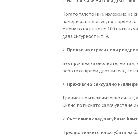
Натрапчиви мисли и действия
Когато тялото ни е изложено на с
намери равновесие, но с времето 
Миенето на ръце по 100 пъти няма
дава сигурност и т. н.
Проява на агресия или раздра
Без причина за околните, но там,
работа открием дразнителя, тога
Преживяно сексуално и/или ф
Травмата е изключително силна, а
Силно потиснато самочувствие и о
Състояния след загуба на близ
Преодоляването на загубата на бл