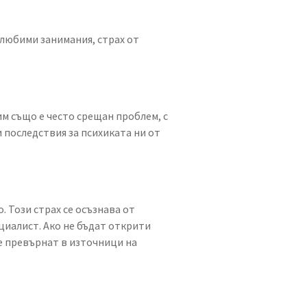
 любими занимания, страх от
м също е често срещан проблем, с
и последствия за психиката ни от
. Този страх се осъзнава от
ециалист. Ако не бъдат открити
е превърнат в източници на