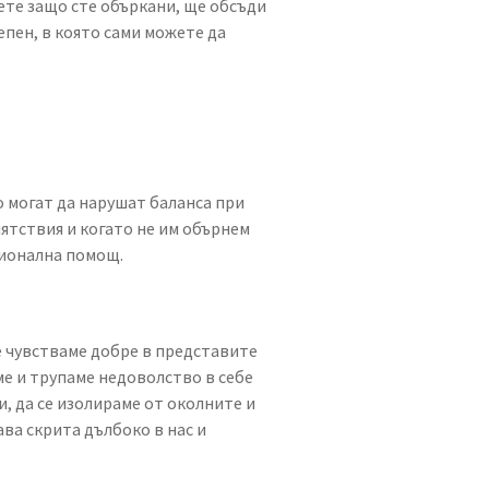
рете защо сте объркани, ще обсъди
епен, в която сами можете да
о могат да нарушат баланса при
ятствия и когато не им обърнем
сионална помощ.
се чувстваме добре в представите
сме и трупаме недоволство в себе
и, да се изолираме от околните и
ава скрита дълбоко в нас и