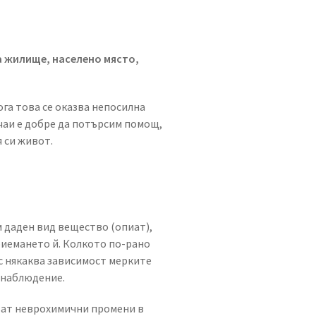
а жилище, населено място,
ога това се оказва непосилна
учаи е добре да потърсим помощ,
 си живот.
 даден вид вещество (опиат),
риемането й. Колкото по-рано
с някаква зависимост мерките
 наблюдение.
ват неврохимични промени в