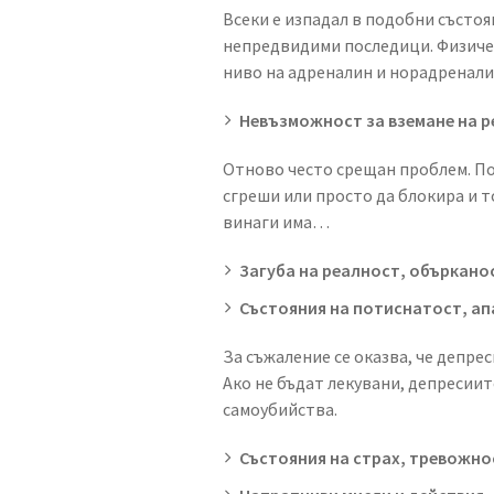
Всеки е изпадал в подобни състоя
непредвидими последици. Физичес
ниво на адреналин и норадренали
Невъзможност за вземане на р
Отново често срещан проблем. Почт
сгреши или просто да блокира и т
винаги има…
Загуба на реалност, объркано
Състояния на потиснатост, ап
За съжаление се оказва, че депре
Ако не бъдат лекувани, депресиит
самоубийства.
Състояния на страх, тревожно