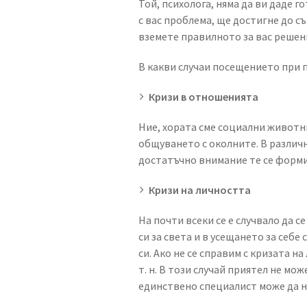
Той, психолога, няма да ви даде 
с вас проблема, ще достигне до с
вземете правилното за вас решен
В какви случаи посещението при 
Кризи в отношенията
Ние, хората сме социални животни
общуването с околните. В различ
достатъчно внимание те се форми
Кризи на личността
На почти всеки се е случвало да с
си за света и в усещането за себ
си. Ако не се справим с кризата н
т. н. В този случай приятел не мо
единствено специалист може да н