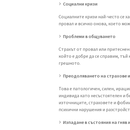
Социални кризи
Социалните кризи най-често се ха
провал и всичко онова, което мо
Проблеми в общуването
Страхът от провал или притеснен
който е добре да се справим, тъй
грешното.
Преодоляването на страхове 
Това е патологичен, силен, ираци
индивида като несъстоятелен и бе
източниците, страховете и фобии
психични нарушения и разстройст
Изпадане в състояния на гняв