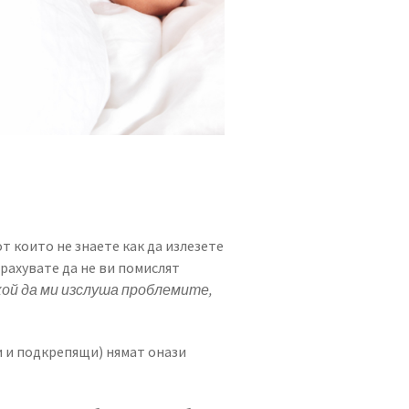
т които не знаете как да излезете
трахувате да не ви помислят
кой да ми изслуша проблемите,
ли и подкрепящи) нямат онази