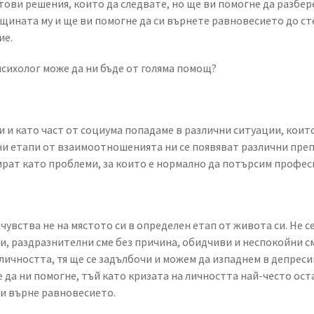
готови решения, които да следвате, но ще ви помогне да разбе
ъщината му и ще ви помогне да си върнете равновесието до ст
ие.
психолог може да ни бъде от голяма помощ?
 и като част от социума попадаме в различни ситуации, коит
ни етапи от взаимоотношенията ни се появяват различни преп
рат като проблеми, за които е нормално да потърсим профе
е чувства не на мястото си в определен етап от живота си. Не 
е си, раздразнителни сме без причина, обидчиви и неспокойни 
а личността, тя ще се задълбочи и можем да изпаднем в депреси
же да ни помогне, тъй като кризата на личността най-често ост
и върне равновесието.