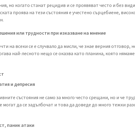
ния, но когато станат рецидив и се проявяват често и без вид
ката проява на тези състояния е учестено сърцебиене, висок
н.
ешения или трудности при изказване на мнение
и на всеки се е случвало да мисли, че знае верния отговор, но
огава най-лесното нещо се оказва като планина, която нямаме
ст
атия и депресия
сивните състояния не само за много често срещани, но и че тру
е могат да се задълбочат и това да доведе до много тежки раз
ст, паник атаки