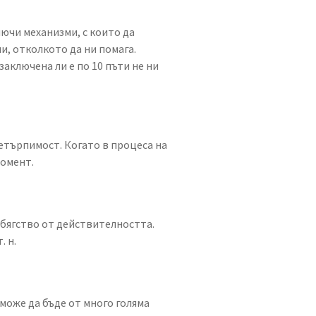
лючи механизми, с които да
и, отколкото да ни помага.
аключена ли е по 10 пъти не ни
нетърпимост. Когато в процеса на
момент.
а бягство от действителността.
. н.
 може да бъде от много голяма