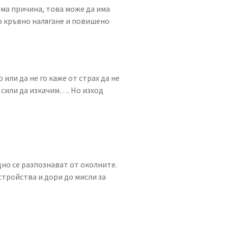
има причина, това може да има
о кръвно налягане и повишено
 или да не го каже от страх да не
 сили да изкачим…. Но изход
дно се разпознават от околните.
стройства и дори до мисли за