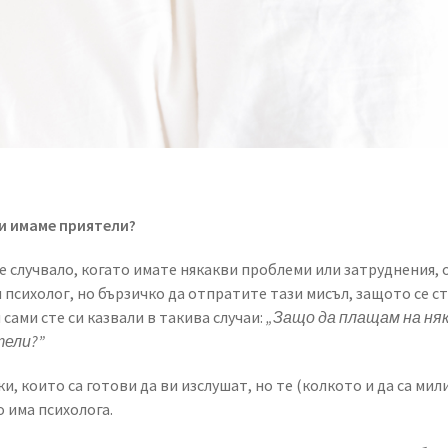
си имаме приятели?
е случвало, когато имате някакви проблеми или затруднения, о
 психолог, но бързичко да отпратите тази мисъл, защото се с
 сами сте си казвали в такива случаи:
„Защо да плащам на ня
тели?”
ки, които са готови да ви изслушат, но те (колкото и да са ми
 има психолога.