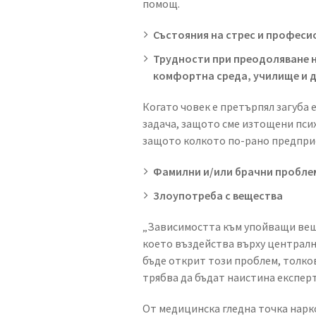
помощ.
Състояния на стрес и професи
Трудности при преодоляване н
комфортна среда, училище и д
Когато човек е претърпял загуба 
задача, защото сме изтощени псих
защото колкото по-рано предприе
Фамилни и/или брачни пробле
Злоупотреба с вещества
„Зависимостта към упойващи веще
което въздейства върху централн
бъде открит този проблем, толко
трябва да бъдат наистина експер
От медицинска гледна точка нар