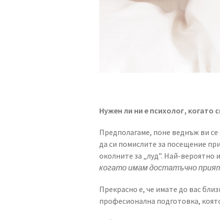
Нужен ли ни е психолог, когато 
Предполагаме, поне веднъж ви се 
да си помислите за посещение при
околните за „луд”. Най-вероятно и
когато имам достатъчно прия
Прекрасно е, че имате до вас близ
професионална подготовка, която