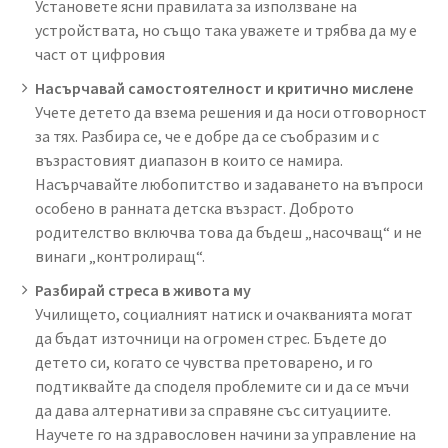
Установете ясни правилата за използване на
устройствата, но също така уважете и трябва да му е
част от цифровия
Насърчавай самостоятелност и критично мислене
Учете детето да взема решения и да носи отговорност
за тях. Разбира се, че е добре да се съобразим и с
възрастовият диапазон в които се намира.
Насърчавайте любопитство и задаването на въпроси
особено в ранната детска възраст. Доброто
родителство включва това да бъдеш „насочващ“ и не
винаги „контролиращ“.
Разбирай стреса в живота му
Училището, социалният натиск и очакванията могат
да бъдат източници на огромен стрес. Бъдете до
детето си, когато се чувства претоварено, и го
подтиквайте да споделя проблемите си и да се мъчи
да дава алтернативи за справяне със ситуациите.
Научете го на здравословен начини за управление на