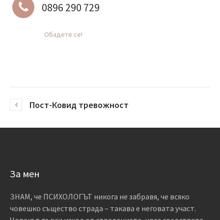
0896 290 729
Обадете се!
Пост-Ковид тревожност
За мен
ЗНАМ, че ПСИХОЛОГЪТ никога не забравя, че всяко
човешко същество страда – такава е неговата участ.
Човекът търси изход от страданието, чрез средствата,