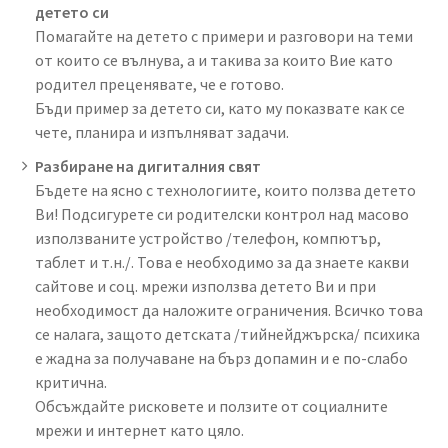
детето си
Помагайте на детето с примери и разговори на теми
от които се вълнува, а и такива за които Вие като
родител преценявате, че е готово.
Бъди пример за детето си, като му показвате как се
чете, планира и изпълняват задачи.
Разбиране на дигиталния свят
Бъдете на ясно с технологиите, които ползва детето
Ви! Подсигурете си родителски контрол над масово
използваните устройство /телефон, компютър,
таблет и т.н./. Това е необходимо за да знаете какви
сайтове и соц. мрежи използва детето Ви и при
необходимост да наложите ограничения. Всичко това
се налага, защото детската /тийнейджърска/ психика
е жадна за получаване на бърз допамин и е по-слабо
критична.
Обсъждайте рисковете и ползите от социалните
мрежи и интернет като цяло.