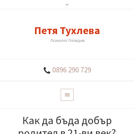
Петя Тухлева
Психолог Пловдив
0896 290 729
Как да бъда добър
родител в 21-ви век?