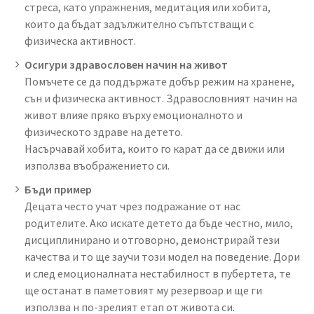
стреса, като упражнения, медитация или хобита,
които да бъдат задължително съпътстващи с
физическа активност.
Осигури здравословен начин на живот
Помъчете се да поддържате добър режим на хранене,
сън и физическа активност. Здравословният начин на
живот влияе пряко върху емоционалното и
физическото здраве на детето.
Насърчавай хобита, които го карат да се движи или
използва въображението си.
Бъди пример
Децата често учат чрез подражание от нас
родителите. Ако искате детето да бъде честно, мило,
дисциплинирано и отговорно, демонстрирай тези
качества и то ще заучи този модел на поведение. Дори
и след емоционалната нестабилност в пубертета, те
ще останат в паметовият му резервоар и ще ги
използва н по-зрелият етап от живота си.