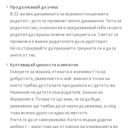
Продължавай да учиш
В 21-ви век динамиката на взаимоотношенията
родител – дете се променят много динамично. Чети за
родителство, психология и предизвиквай себе си като
родител да слушаш повече интуицията си . Светът се
променя и е важно родителите да се адаптират
Не се страхувайте да признаете грешките си и да се
учите от тях.
Култивирай ценности и емпатия
Говорете за морала, етиката и значимостта на
добротата, уважението е най- важната точка на
която трябва да стъпите при диалога и с детето ви.
Уважение на детето към родителя. Закона на
йерархията. Тогава то ще знае, че за да бъде
уважавано ще трябва да се научи да уважава, а след
това всичко друго си идва на мястото.
Учете го да се самоуважава. Когато върши дадена
дейност – дали това ще отговори на очакванията му