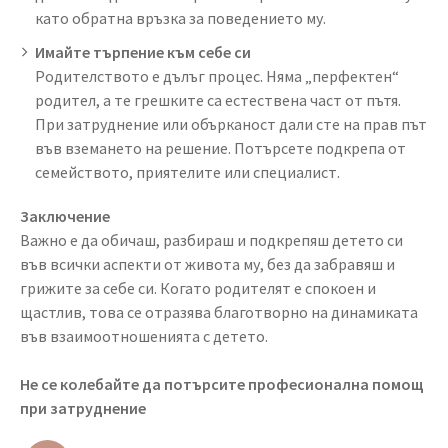
като обратна връзка за поведението му.
Имайте търпение към себе си
Родителството е дълъг процес. Няма „перфектен“
родител, а те грешките са естествена част от пътя.
При затруднение или обърканост дали сте на прав път
във вземането на решение. Потърсете подкрепа от
семейството, приятелите или специалист.
Заключение
Важно е да обичаш, разбираш и подкрепяш детето си
във всички аспекти от живота му, без да забравяш и
грижите за себе си. Когато родителят е спокоен и
щастлив, това се отразява благотворно на динамиката
във взаимоотношенията с детето.
Не се колебайте да потърсите професионална помощ
при затруднение