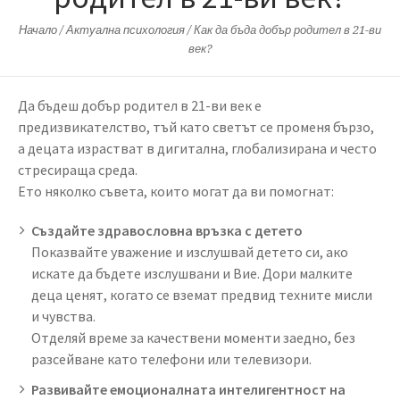
Начало
/
Актуална психология
/
Как да бъда добър родител в 21-ви
век?
Да бъдеш добър родител в 21-ви век е
предизвикателство, тъй като светът се променя бързо,
а децата израстват в дигитална, глобализирана и често
стресираща среда.
Ето няколко съвета, които могат да ви помогнат:
Създайте здравословна връзка с детето
Показвайте уважение и изслушвай детето си, ако
искате да бъдете изслушвани и Вие. Дори малките
деца ценят, когато се вземат предвид техните мисли
и чувства.
Отделяй време за качествени моменти заедно, без
разсейване като телефони или телевизори.
Развивайте емоционалната интелигентност на